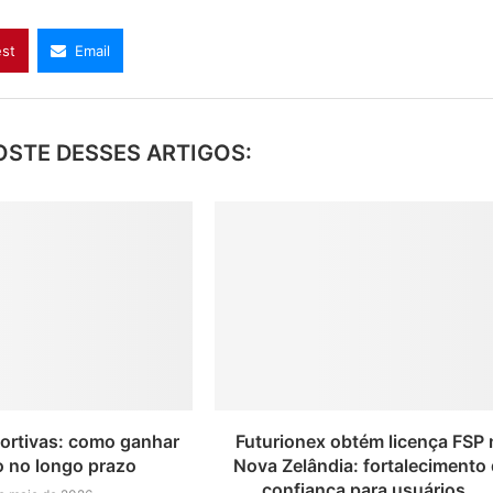
est
Email
OSTE DESSES ARTIGOS:
ortivas: como ganhar
Futurionex obtém licença FSP 
o no longo prazo
Nova Zelândia: fortalecimento
confiança para usuários...